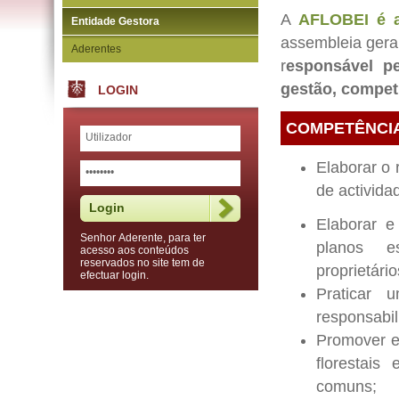
A
AFLOBEI é a
Entidade Gestora
assembleia gera
Aderentes
r
esponsável p
gestão, compet
LOGIN
COMPETÊNCIA
Elaborar o 
de activida
Elaborar 
Senhor Aderente, para ter
planos es
acesso aos conteúdos
reservados no site tem de
proprietário
efectuar login.
Praticar 
responsabil
Promover e 
florestais
comuns;