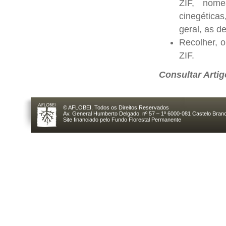
ZIF, nomea
cinegéticas
geral, as d
Recolher, o
ZIF.
Consultar Arti
© AFLOBEI, Todos os Direitos Reservados
Av. General Humberto Delgado, nº 57 – 1º 6000-081 Castelo Branc
Site financiado pelo Fundo Florestal Permanente