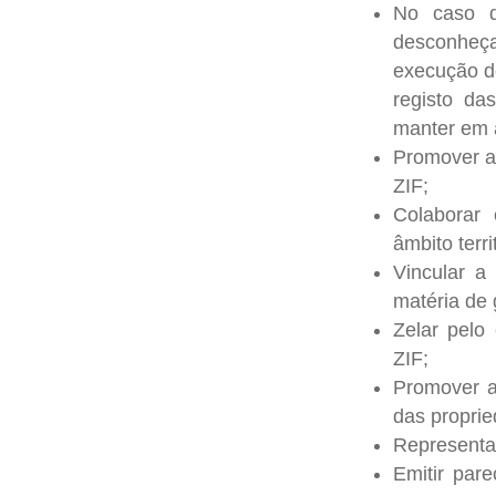
No caso d
desconheça
execução do
registo da
manter em 
Promover a 
ZIF;
Colaborar
âmbito territ
Vincular a
matéria de 
Zelar pelo
ZIF;
Promover a
das proprie
Representar
Emitir par