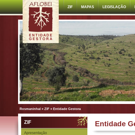
ZIF
MAPAS
LEGISLAÇÃO
Rosmaninhal
»
ZIF
»
Entidade Gestora
ZIF
Entidade G
Apresentação